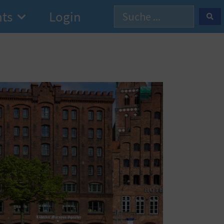
hts
Login