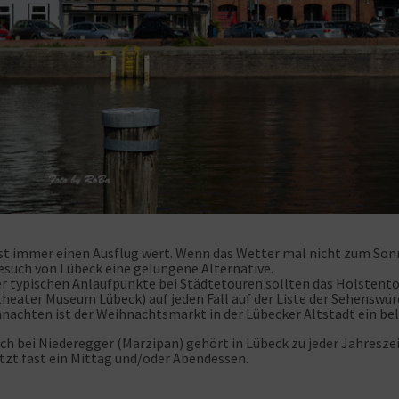
st immer einen Ausflug wert. Wenn das Wetter mal nicht zum Son
Besuch von Lübeck eine gelungene Alternative.
er typischen Anlaufpunkte bei Städtetouren sollten das Holsten
eater Museum Lübeck) auf jeden Fall auf der Liste der Sehenswür
nachten ist der Weihnachtsmarkt in der Lübecker Altstadt ein beli
ch bei Niederegger (Marzipan) gehört in Lübeck zu jeder Jahreszei
tzt fast ein Mittag und/oder Abendessen.