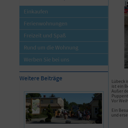
Einkaufen
Ferienwohnungen
Freizeit und Spaß
Rund um die Wohnung
Werben Sie bei uns
Weitere Beiträge
Lübeck i
ist ein 
Außer d
Puppenth
Vor Weih
Ein Besu
und erse