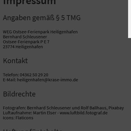
Angaben gemäß § 5 TMG
WEG Ostsee-Ferienpark Heiligenhafen
Bernhard Schleusener
Ostsee-Ferienpark P E 7
23774 Heiligenhafen
Kontakt
Telefon: 04362 50 29 20
E-Mail: heiligenhafen@krase-immo.de
Bildrechte
Fotografen: Bernhard Schleusener und Rolf Ballhaus, Pixabay
Luftaufnahme: Martin Elser - www.luftbild.fotograf.de
Icons: Flaticons