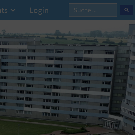
hts
Login