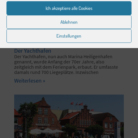
Ich akzeptiere alle Cookies
Ablehnen
Einstellungen
Der Yachthafen
Der Yachthafen, nun auch Marina Heiligenhafen
genannt, wurde Anfang der 70er Jahre, also
zeitgleich mit dem Ferienpark, erbaut. Er umfasste
damals rund 700 Liegeplätze. Inzwischen
Weiterlesen »