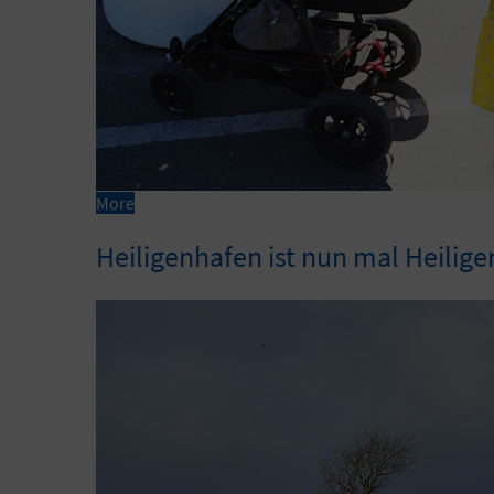
More
Heiligenhafen ist nun mal Heilig