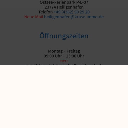
Ostsee-Ferienpark P-E-07
23774 Heiligenhafen
Telefon
+49 (4362) 50 29 20
Neue
Mail
heiligenhafen@krase-immo.de
Öffnungszeiten
Montag – Freitag
09:00 Uhr – 13:00 Uhr
neu
zusätzliche telefonische Erreichbarkeit
Dienstag und Donnerstag
14:00 Uhr – 16:00 Uhr
Für Fragen zum Thema Ferienwohnung, Vermietung oder
Verkauf finden Sie Informationen unter:
Unsere Partner