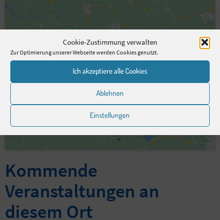
Cookie-Zustimmung verwalten
Zur Optimierung unserer Webseite werden Cookies genutzt.
Bitte hier klicken, um die Marketing-Cookies zu
Ich akzeptiere alle Cookies
akzeptieren und diesen Inhalt zu aktivieren
Ablehnen
Einstellungen
Kommende
Veranstaltungen an
diesem Ort