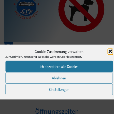
More
Cookie-Zustimmung verwalten
Zur Optimierung unserer Webseite werden Cookies genutzt.
Unsere Verwaltung
Ich akzeptiere alle Cookies
Krase Ostsee-Ferienparkverwaltung GmbH
Ablehnen
Ostsee-Ferienpark P-E-07
23774 Heiligenhafen
Einstellungen
Telefon
+49 (4362) 50 29 20
Neue
Mail
heiligenhafen@krase-immo.de
Öffnungszeiten