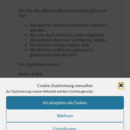
Wie für alle offenen Bücherschränke gilt auch
hier:
Alle Bücher können kostenlos entliehen
werden.
Wer ein Buch entleiht, sollte möglichst
ein anderes Buch zur Verfügung stellen.
Die Bücher müssen lesbar sein.
Die Bücher sollten als gebraucht
gekennzeichnet werden.
Viel Spaß beim Lesen.
Autor: B.Sch.
Cookie-Zustimmung verwalten
Zur Optimierung unserer Webseite werden Cookies genutzt.
Ich akzeptiere alle Cookies
Ablehnen
Vorheriger Beitrag
Nächster Beitrag
Kostenloser ÖPNV
Neubepflanzung der Beete im Innenhof
Einstellungen