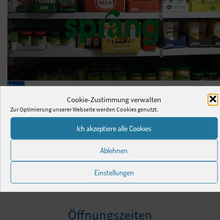
More
Cookie-Zustimmung verwalten
Zur Optimierung unserer Webseite werden Cookies genutzt.
Unsere Verwaltung
Ich akzeptiere alle Cookies
Krase Ostsee-Ferienparkverwaltung GmbH
Ablehnen
Ostsee-Ferienpark P-E-07
23774 Heiligenhafen
Einstellungen
Telefon
+49 (4362) 50 29 20
Neue
Mail
heiligenhafen@krase-immo.de
Öffnungszeiten